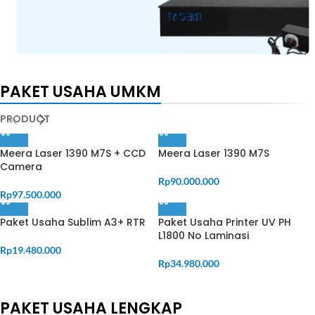
PAKET USAHA UMKM
Special Deals
Suku Cadang
PRODUCT
Hanya minggu ini…
Rp 60rb’an
dari
Meera Laser 1390 M7S + CCD
Meera Laser 1390 M7S
Camera
Shop Now
Rp
90.000.000
Rp
97.500.000
Paket Usaha Sublim A3+ RTR
Paket Usaha Printer UV PH
L1800 No Laminasi
Rp
19.480.000
Rp
34.980.000
PAKET USAHA LENGKAP