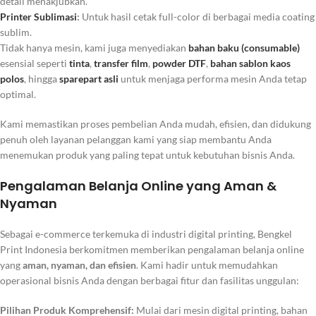
detail menakjubkan.
Printer Sublimasi
:
Untuk hasil cetak full-color di berbagai media coating
sublim.
Tidak hanya mesin, kami juga menyediakan
bahan baku (consumable)
esensial seperti
tinta
,
transfer film
,
powder DTF
,
bahan sablon kaos
polos
, hingga
sparepart asli
untuk menjaga performa mesin Anda tetap
optimal.
Kami memastikan proses pembelian Anda mudah, efisien, dan didukung
penuh oleh layanan pelanggan kami yang siap membantu Anda
menemukan produk yang paling tepat untuk kebutuhan bisnis Anda.
Pengalaman Belanja Online yang Aman &
Nyaman
Sebagai
e-commerce
terkemuka di industri digital printing, Bengkel
Print Indonesia berkomitmen memberikan pengalaman belanja
online
yang
aman, nyaman, dan efisien
. Kami hadir untuk memudahkan
operasional bisnis Anda dengan berbagai fitur dan fasilitas unggulan:
Pilihan Produk Komprehensif:
Mulai dari mesin digital printing, bahan