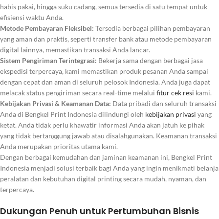
habis pakai, hingga suku cadang, semua tersedia di satu tempat untuk
efisiensi waktu Anda.
Metode Pembayaran Fleksibel:
Tersedia berbagai pilihan pembayaran
yang aman dan praktis, seperti transfer bank atau metode pembayaran
digital lainnya, memastikan transaksi Anda lancar.
Sistem Pengiriman Terintegrasi:
Bekerja sama dengan berbagai jasa
ekspedisi terpercaya, kami memastikan produk pesanan Anda sampai
dengan cepat dan aman di seluruh pelosok Indonesia. Anda juga dapat
melacak status pengiriman secara
real-time
melalui
fitur cek resi
kami.
Kebijakan Privasi & Keamanan Data:
Data pribadi dan seluruh transaksi
Anda di Bengkel Print Indonesia dilindungi oleh
kebijakan privasi
yang
ketat. Anda tidak perlu khawatir informasi Anda akan jatuh ke pihak
yang tidak bertanggung jawab atau disalahgunakan. Keamanan transaksi
Anda merupakan prioritas utama kami.
Dengan berbagai kemudahan dan jaminan keamanan ini, Bengkel Print
Indonesia menjadi solusi terbaik bagi Anda yang ingin menikmati belanja
peralatan dan kebutuhan digital printing secara mudah, nyaman, dan
terpercaya.
Dukungan Penuh untuk Pertumbuhan Bisnis