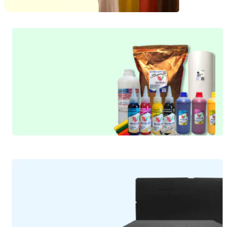
Special Deals
Kaos Polos MyComfort
Ada yang lebih nyaman ?
Rp 39rb’an
dari
Shop Now
Special Deals
Consumable
Barang siap pakai…
Rp 25rb’an
dari
Shop Now