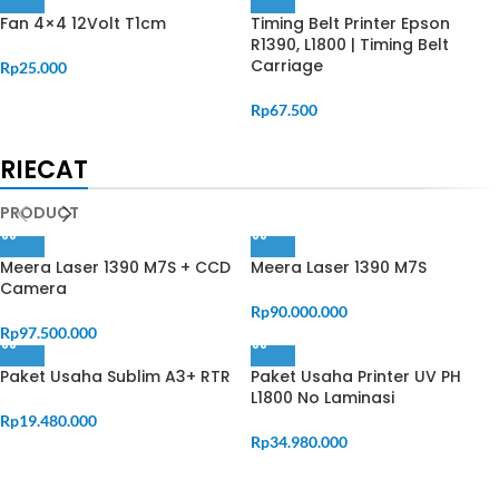
Fan 4×4 12Volt T1cm
Timing Belt Printer Epson
R1390, L1800 | Timing Belt
Carriage
Rp
25.000
Rp
67.500
RIECAT
PRODUCT
Meera Laser 1390 M7S + CCD
Meera Laser 1390 M7S
Camera
Rp
90.000.000
Rp
97.500.000
Paket Usaha Sublim A3+ RTR
Paket Usaha Printer UV PH
L1800 No Laminasi
Rp
19.480.000
Rp
34.980.000