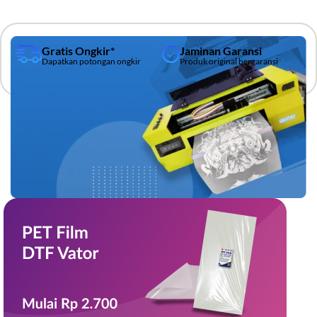
Gratis Ongkir*
Jaminan Garansi
Dapatkan potongan ongkir
Produk original bergaransi
PRINTER DTF
RIECAT ALFA
ALL NEW
Printer DTF A3 terbaru dari Riecat
Pelajari Lebih Lanjut