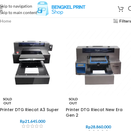
Skip to navigation
Skip to main content
Home
Filters
SOLD
SOLD
OUT
OUT
Printer DTG Riecat A3 Super
Printer DTG Riecat New Era
Gen 2
Rp
21.645.000
Rp
28.860.000